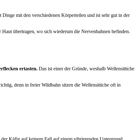
 Dinge mit den verschiedenen Körperteilen und ist sehr gut in der
er Haut übertragen, wo sich wiederum die Nervenbahnen befinden.
flecken ertasten.
Das ist einer der Gründe, weshalb Wellensittiche
htig, denn in freier Wildbahn sitzen die Wellensittiche oft in
 der Käfig auf keinem Fall auf einem vibrierenden Untergrund