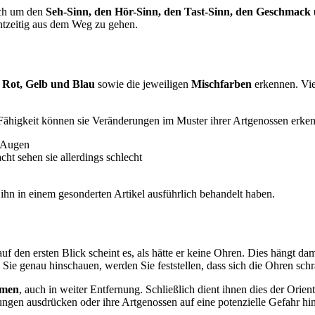
ich um den
Seh-Sinn, den Hör-Sinn, den Tast-Sinn, den Geschmack 
htzeitig aus dem Weg zu gehen.
 Rot, Gelb und Blau
sowie die jeweiligen
Mischfarben
erkennen. Vi
 Fähigkeit können sie Veränderungen im Muster ihrer Artgenossen erke
t sehen sie allerdings schlecht
ihn in einem gesonderten Artikel ausführlich behandelt haben.
 auf den ersten Blick scheint es, als hätte er keine Ohren. Dies hängt 
ie genau hinschauen, werden Sie feststellen, dass sich die Ohren schrä
hmen
, auch in weiter Entfernung. Schließlich dient ihnen dies der Orien
gen ausdrücken oder ihre Artgenossen auf eine potenzielle Gefahr hi