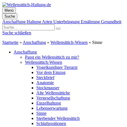
Menü
Suche
Zum
Anschaffung
Haltung
Arten
Unterbringung
Ernährung
Gesundheit
Inhalt
springen
Suche schließen
Startseite
»
Anschaffung
»
Wellensittich-Wissen
»
Sinne
Anschaffung
Passt ein Wellensittich zu mir?
Wellensittich-Wissen
Vogelkundiger Tierarzt
Vor dem Einzug
Steckbrief
Anatomie
Stockmauser
Alte Wellensittiche
Vergesellschaftung
Einzelhaltung
Lebenserwartung
Sinne
Sterbender Wellensittich
Schlafpositionen