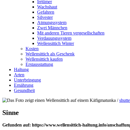
Irrtümer
Wachshaut
Gefahren
Silvester
Atmungssystem
Zwei Männchen
Mit anderen Tieren vergesellschaften
Verdauungssystem
Wellensittich Winter
Kosten
Wellensittich als Geschenk
Wellensittich kaufen
Erstausstattung
Haltung
Arten
Unterbringung
Ernährung
Gesundheit
matunka /
shutt
Sinne
Gefunden auf: https://www.wellensittich-haltung.info/anschaffung/