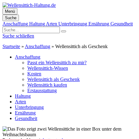
Menü
Suche
Zum
Anschaffung
Haltung
Arten
Unterbringung
Ernährung
Gesundheit
Inhalt
springen
Suche schließen
Startseite
»
Anschaffung
»
Wellensittich als Geschenk
Anschaffung
Passt ein Wellensittich zu mir?
Wellensittich-Wissen
Kosten
Wellensittich als Geschenk
Wellensittich kaufen
Erstausstattung
Haltung
Arten
Unterbringung
Ernährung
Gesundheit