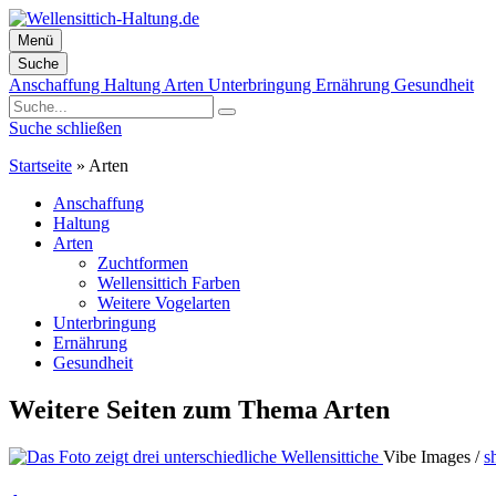
Menü
Suche
Zum
Anschaffung
Haltung
Arten
Unterbringung
Ernährung
Gesundheit
Inhalt
springen
Suche schließen
Startseite
»
Arten
Anschaffung
Haltung
Arten
Zuchtformen
Wellensittich Farben
Weitere Vogelarten
Unterbringung
Ernährung
Gesundheit
Weitere Seiten zum Thema Arten
Vibe Images /
s