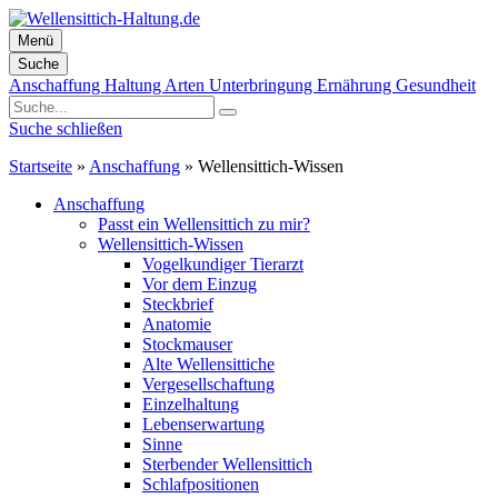
Menü
Suche
Zum
Anschaffung
Haltung
Arten
Unterbringung
Ernährung
Gesundheit
Inhalt
springen
Suche schließen
Startseite
»
Anschaffung
»
Wellensittich-Wissen
Anschaffung
Passt ein Wellensittich zu mir?
Wellensittich-Wissen
Vogelkundiger Tierarzt
Vor dem Einzug
Steckbrief
Anatomie
Stockmauser
Alte Wellensittiche
Vergesellschaftung
Einzelhaltung
Lebenserwartung
Sinne
Sterbender Wellensittich
Schlafpositionen