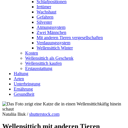
Schlafpositionen
Irrtümer
Wachshaut
Gefahren
Silvester
Atmungssystem
Zwei Männchen
Mit anderen Tieren vergesellschaften
Verdauungssystem
Wellensittich Winter
Kosten
Wellensittich als Geschenk
Wellensittich kaufen
Erstausstattung
Haltung
Arten
Unterbringung
Ernährung
Gesundheit
Nataliia Iliuk /
shutterstock.com
Wellensittich mit anderen Tieren