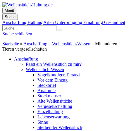
Menü
Suche
Zum
Anschaffung
Haltung
Arten
Unterbringung
Ernährung
Gesundheit
Inhalt
springen
Suche schließen
Startseite
»
Anschaffung
»
Wellensittich-Wissen
»
Mit anderen
Tieren vergesellschaften
Anschaffung
Passt ein Wellensittich zu mir?
Wellensittich-Wissen
Vogelkundiger Tierarzt
Vor dem Einzug
Steckbrief
Anatomie
Stockmauser
Alte Wellensittiche
Vergesellschaftung
Einzelhaltung
Lebenserwartung
Sinne
Sterbender Wellensittich