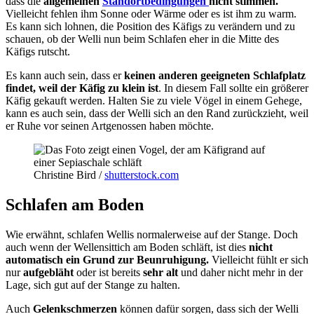
dass die
allgemeinen
Standortbedingungen
nicht stimmen.
Vielleicht fehlen ihm Sonne oder Wärme oder es ist ihm zu warm.
Es kann sich lohnen, die Position des Käfigs zu verändern und zu
schauen, ob der Welli nun beim Schlafen eher in die Mitte des
Käfigs rutscht.
Es kann auch sein, dass er
keinen anderen geeigneten Schlafplatz
findet, weil der Käfig zu klein ist
. In diesem Fall sollte ein größerer
Käfig gekauft werden. Halten Sie zu viele Vögel in einem Gehege,
kann es auch sein, dass der Welli sich an den Rand zurückzieht, weil
er Ruhe vor seinen Artgenossen haben möchte.
Christine Bird /
shutterstock.com
Schlafen am Boden
Wie erwähnt, schlafen Wellis normalerweise auf der Stange. Doch
auch wenn der Wellensittich am Boden schläft, ist dies
nicht
automatisch ein Grund zur Beunruhigung.
Vielleicht fühlt er sich
nur
aufgebläht
oder ist bereits
sehr alt
und daher nicht mehr in der
Lage, sich gut auf der Stange zu halten.
Auch
Gelenkschmerzen
können dafür sorgen, dass sich der Welli