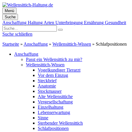
Menü
Suche
Zum
Anschaffung
Haltung
Arten
Unterbringung
Ernährung
Gesundheit
Inhalt
springen
Suche schließen
Startseite
»
Anschaffung
»
Wellensittich-Wissen
»
Schlafpositionen
Anschaffung
Passt ein Wellensittich zu mir?
Wellensittich-Wissen
Vogelkundiger Tierarzt
Vor dem Einzug
Steckbrief
Anatomie
Stockmauser
Alte Wellensittiche
Vergesellschaftung
Einzelhaltung
Lebenserwartung
Sinne
Sterbender Wellensittich
Schlafpositionen