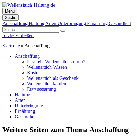
Menü
Suche
Zum
Anschaffung
Haltung
Arten
Unterbringung
Ernährung
Gesundheit
Inhalt
springen
Suche schließen
Startseite
»
Anschaffung
Anschaffung
Passt ein Wellensittich zu mir?
Wellensittich-Wissen
Kosten
Wellensittich als Geschenk
Wellensittich kaufen
Erstausstattung
Haltung
Arten
Unterbringung
Ernährung
Gesundheit
Weitere Seiten zum Thema Anschaffung