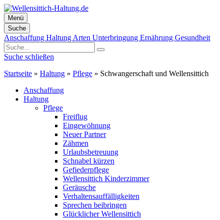
Menü
Suche
Zum
Anschaffung
Haltung
Arten
Unterbringung
Ernährung
Gesundheit
Inhalt
springen
Suche schließen
Startseite
»
Haltung
»
Pflege
»
Schwangerschaft und Wellensittich
Anschaffung
Haltung
Pflege
Freiflug
Eingewöhnung
Neuer Partner
Zähmen
Urlaubsbetreuung
Schnabel kürzen
Gefiederpflege
Wellensittich Kinderzimmer
Geräusche
Verhaltensauffälligkeiten
Sprechen beibringen
Glücklicher Wellensittich