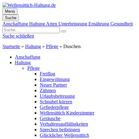
Menü
Suche
Zum
Anschaffung
Haltung
Arten
Unterbringung
Ernährung
Gesundheit
Inhalt
springen
Suche schließen
Startseite
»
Haltung
»
Pflege
»
Duschen
Anschaffung
Haltung
Pflege
Freiflug
Eingewöhnung
Neuer Partner
Zähmen
Urlaubsbetreuung
Schnabel kürzen
Gefiederpflege
Wellensittich Kinderzimmer
Geräusche
Verhaltensauffälligkeiten
Sprechen beibringen
Glücklicher Wellensittich