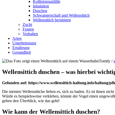
Kollisionsunfälle
Inhalation
Duschen
Schwangerschaft und Wellensittich
Wellensittich beruhigen
Zucht
Fragen
Verhalten
Arten
Unterbringung
Ernährung
Gesundheit
Tomily /
Wellensittich duschen – was hierbei wichtig
Gefunden auf: https://www.wellensittich-haltung.info/haltung/pfl
Die meisten Wellensittiche lieben es, sich zu baden. Es ist ihnen nich
Würde es beispielsweise verkleben, könnte der Vogel einen ungewoll
geben den Überblick, wie das geht!
Wie kann der Wellensittich duschen?