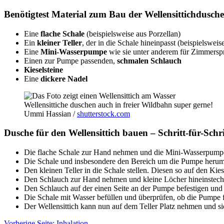
Benötigtest Material zum Bau der Wellensittichdusche
Eine
flache Schale
(beispielsweise aus Porzellan)
Ein
kleiner Teller
, der in die Schale hineinpasst (beispielsweis
Eine
Mini-Wasserpumpe
wie sie unter anderem für Zimmers
Einen zur Pumpe passenden,
schmalen Schlauch
Kieselsteine
Eine
dickere Nadel
Wellensittiche duschen auch in freier Wildbahn super gerne!
Ummi Hassian /
shutterstock.com
Dusche für den Wellensittich bauen – Schritt-für-Schr
Die flache Schale zur Hand nehmen und die Mini-Wasserpumpe h
Die Schale und insbesondere den Bereich um die Pumpe herum m
Den kleinen Teller in die Schale stellen. Diesen so auf den Kies
Den Schlauch zur Hand nehmen und kleine Löcher hineinsteche
Den Schlauch auf der einen Seite an der Pumpe befestigen und d
Die Schale mit Wasser befüllen und überprüfen, ob die Pumpe f
Der Wellensittich kann nun auf dem Teller Platz nehmen und si
Vorherige Seite: Inhalation