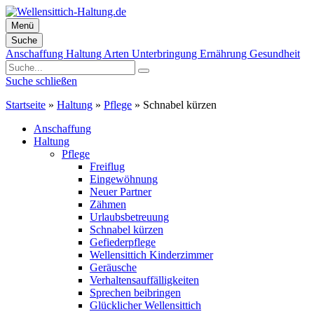
Menü
Suche
Zum
Anschaffung
Haltung
Arten
Unterbringung
Ernährung
Gesundheit
Inhalt
springen
Suche schließen
Startseite
»
Haltung
»
Pflege
»
Schnabel kürzen
Anschaffung
Haltung
Pflege
Freiflug
Eingewöhnung
Neuer Partner
Zähmen
Urlaubsbetreuung
Schnabel kürzen
Gefiederpflege
Wellensittich Kinderzimmer
Geräusche
Verhaltensauffälligkeiten
Sprechen beibringen
Glücklicher Wellensittich