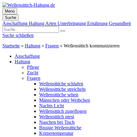
Menü
Suche
Zum
Anschaffung
Haltung
Arten
Unterbringung
Ernährung
Gesundheit
Inhalt
springen
Suche schließen
Startseite
»
Haltung
»
Fragen
»
Wellensittich kommunizieren
Anschaffung
Haltung
Pflege
Zucht
Fragen
Wellensittiche schlafen
Wellensittiche streicheln
Wellensittiche sehen
Männchen oder Weibchen
Nachts Licht
Wellensittich zugeflogen
Wellensittich niest
Naschen bei Tisch
Bissige Wellensittiche
Körpertemperatur