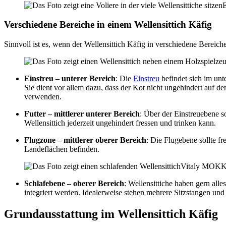
Verschiedene Bereiche in einem Wellensittich Käfig
Sinnvoll ist es, wenn der Wellensittich Käfig in verschiedene Bereiche
Einstreu – unterer Bereich
: Die
Einstreu
befindet sich im un
Sie dient vor allem dazu, dass der Kot nicht ungehindert auf de
verwenden.
Futter – mittlerer unterer Bereich
: Über der Einstreuebene so
Wellensittich jederzeit ungehindert fressen und trinken kann.
Flugzone – mittlerer oberer Bereich
: Die Flugebene sollte f
Landeflächen befinden.
Vitaly MOKK
Schlafebene – oberer Bereich
: Wellensittiche haben gern all
integriert werden. Idealerweise stehen mehrere Sitzstangen un
Grundausstattung im Wellensittich Käfig