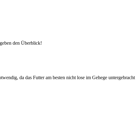
 geben den Überblick!
twendig, da das Futter am besten nicht lose im Gehege untergebracht