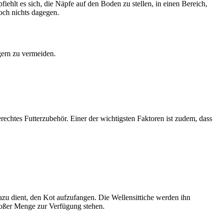
ehlt es sich, die Näpfe auf den Boden zu stellen, in einen Bereich,
och nichts dagegen.
gern zu vermeiden.
erechtes Futterzubehör. Einer der wichtigsten Faktoren ist zudem, dass
 dazu dient, den Kot aufzufangen. Die Wellensittiche werden ihn
großer Menge zur Verfügung stehen.