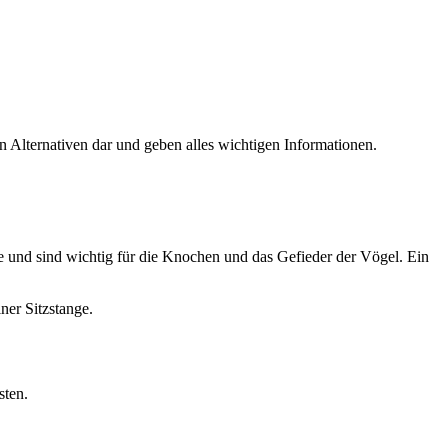
en Alternativen dar und geben alles wichtigen Informationen.
e und sind wichtig für die Knochen und das Gefieder der Vögel. Ein
ner Sitzstange.
sten.