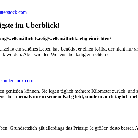
utterstock.com
igste im Überblick!
g/wellensittich-kaefig/wellensittichkaefig-einrichten/
zeitig ein schönes Leben hat, benötigt er einen Käfig, der nicht nur gr
ank werden. Aber wie den Wellensittichkäfig einrichten?
/
shutterstock.com
en genießen können. Sie legen täglich mehrere Kilometer zurück, und zw
ensittich
niemals nur in seinem Käfig lebt, sondern auch täglich me
n. Grundsätzlich gilt allerdings das Prinzip: Je größer, desto besser. 