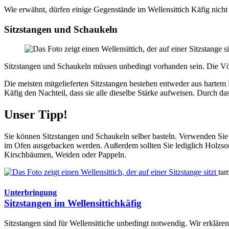
Wie erwähnt, dürfen einige Gegenstände im Wellensittich Käfig nicht
Sitzstangen und Schaukeln
Sitzstangen und Schaukeln müssen unbedingt vorhanden sein. Die Vöge
Die meisten mitgelieferten Sitzstangen bestehen entweder aus hartem 
Käfig den Nachteil, dass sie alle dieselbe Stärke aufweisen. Durch d
Unser Tipp!
Sie können Sitzstangen und Schaukeln selber basteln. Verwenden Sie 
im Ofen ausgebacken werden. Außerdem sollten Sie lediglich Holzsor
Kirschbäumen, Weiden oder Pappeln.
ta
Unterbringung
Sitzstangen im Wellensittichkäfig
Sitzstangen sind für Wellensittiche unbedingt notwendig. Wir erklären