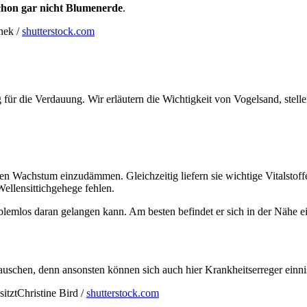
chon gar nicht Blumenerde
.
nek /
shutterstock.com
 für die Verdauung. Wir erläutern die Wichtigkeit von Vogelsand, stell
n Wachstum einzudämmen. Gleichzeitig liefern sie wichtige Vitalstoff
ellensittichgehege fehlen.
blemlos daran gelangen kann. Am besten befindet er sich in der Nähe ei
uschen, denn ansonsten können sich auch hier Krankheitserreger einni
Christine Bird /
shutterstock.com