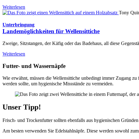
Weiterlesen
Tony Qui
Unterbringung
Landemöglichkeiten für Wellensittiche
Zweige, Sitzstangen, der Käfig oder das Badehaus, all diese Gegenst
Weiterlesen
Futter- und Wassernäpfe
Wie erwähnt, müssen die Wellensittiche unbedingt immer Zugang zu f
werden sollte, um hygienische Missstände zu vermeiden.
Unser Tipp!
Frisch- und Trockenfutter sollten ebenfalls aus hygienischen Gründe
Am besten verwenden Sie Edelstahlnäpfe. Diese werden sowohl zum 