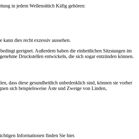
ttung in jedem Wellensittich Käfig gehören:
e kann dies recht exzessiv aussehen.
r bedingt geeignet. Außerdem haben die einheitlichen Sitzstangen im
angenehme Druckstellen entwickeln, die sich sogar entzünden können.
en, dass diese gesundheitlich unbedenklich sind, können sie vorher
ignen sich beispielsweise Äste und Zweige von Linden,
ichtigen Informationen finden Sie hier.