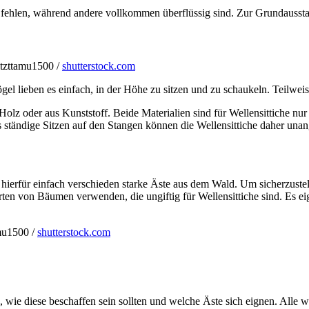
 fehlen, während andere vollkommen überflüssig sind. Zur Grundaussta
tamu1500 /
shutterstock.com
l lieben es einfach, in der Höhe zu sitzen und zu schaukeln. Teilweis
Holz oder aus Kunststoff. Beide Materialien sind für Wellensittiche nu
as ständige Sitzen auf den Stangen können die Wellensittiche daher un
hierfür einfach verschieden starke Äste aus dem Wald. Um sicherzustell
ten von Bäumen verwenden, die ungiftig für Wellensittiche sind. Es e
mu1500 /
shutterstock.com
, wie diese beschaffen sein sollten und welche Äste sich eignen. Alle w