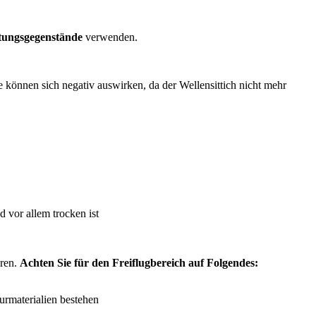
htungsgegenstände
verwenden.
können sich negativ auswirken, da der Wellensittich nicht mehr
d vor allem trocken ist
eren.
Achten Sie für den Freiflugbereich auf Folgendes:
urmaterialien bestehen