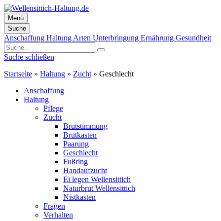
Menü
Suche
Zum
Anschaffung
Haltung
Arten
Unterbringung
Ernährung
Gesundheit
Inhalt
springen
Suche schließen
Startseite
»
Haltung
»
Zucht
»
Geschlecht
Anschaffung
Haltung
Pflege
Zucht
Brutstimmung
Brutkasten
Paarung
Geschlecht
Fußring
Handaufzucht
Ei legen Wellensittich
Naturbrut Wellensittich
Nistkasten
Fragen
Verhalten