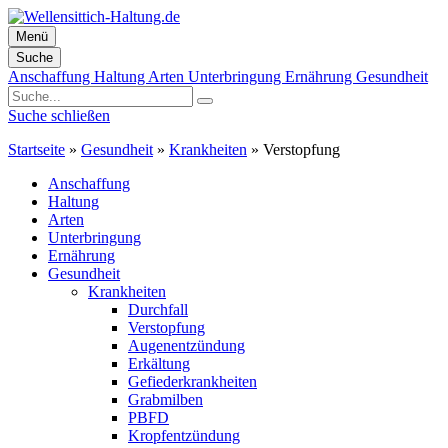
Menü
Suche
Zum
Anschaffung
Haltung
Arten
Unterbringung
Ernährung
Gesundheit
Inhalt
springen
Suche schließen
Startseite
»
Gesundheit
»
Krankheiten
»
Verstopfung
Anschaffung
Haltung
Arten
Unterbringung
Ernährung
Gesundheit
Krankheiten
Durchfall
Verstopfung
Augenentzündung
Erkältung
Gefiederkrankheiten
Grabmilben
PBFD
Kropfentzündung