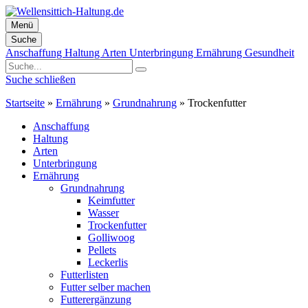
Menü
Suche
Zum
Anschaffung
Haltung
Arten
Unterbringung
Ernährung
Gesundheit
Inhalt
springen
Suche schließen
Startseite
»
Ernährung
»
Grundnahrung
»
Trockenfutter
Anschaffung
Haltung
Arten
Unterbringung
Ernährung
Grundnahrung
Keimfutter
Wasser
Trockenfutter
Golliwoog
Pellets
Leckerlis
Futterlisten
Futter selber machen
Futterergänzung