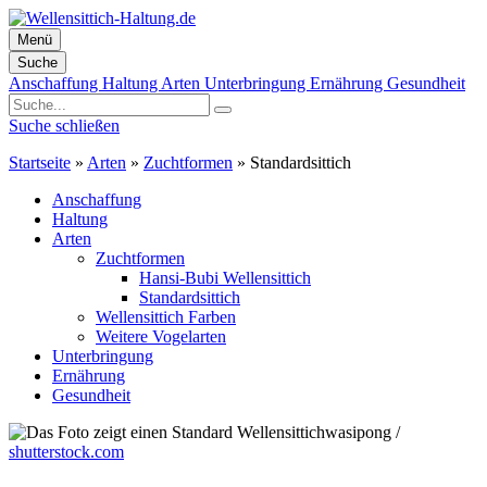
Menü
Suche
Zum
Anschaffung
Haltung
Arten
Unterbringung
Ernährung
Gesundheit
Inhalt
springen
Suche schließen
Startseite
»
Arten
»
Zuchtformen
»
Standardsittich
Anschaffung
Haltung
Arten
Zuchtformen
Hansi-Bubi Wellensittich
Standardsittich
Wellensittich Farben
Weitere Vogelarten
Unterbringung
Ernährung
Gesundheit
wasipong /
shutterstock.com